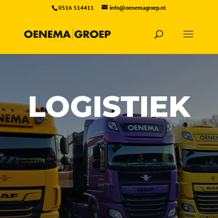
0516 514411
info@oenemagroep.nl
LOGISTIEK