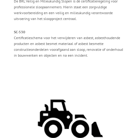
De BRL Veilig en Milieukundig Slopen is dé certificatieregeling voor
professionele sloopaannemers. Hierin staat een zorgvuldige
werkvoorbereiding en een veilig en milieukundig verantwoorde
uitvoering van het sloopproject centraal.
SC-530
Certificatieschema voor het verwijderen van asbest, asbesthoudende
producten en asbest besmet materiaal of asbest besmette
constructieonderdelen voorafgaand aan sloop, renovatie of onderhoud
in bouwwerken en objecten en na een incident.