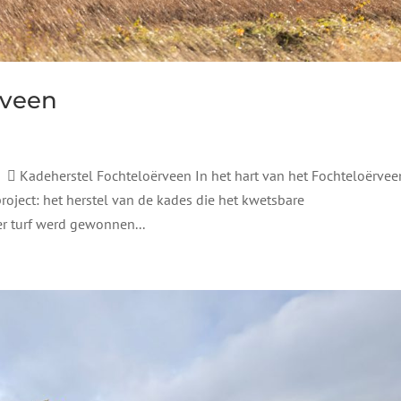
rveen
deherstel Fochteloërveen In het hart van het Fochteloërvee
ject: het herstel van de kades die het kwetsbare
 turf werd gewonnen...