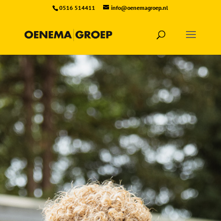
0516 514411
info@oenemagroep.nl