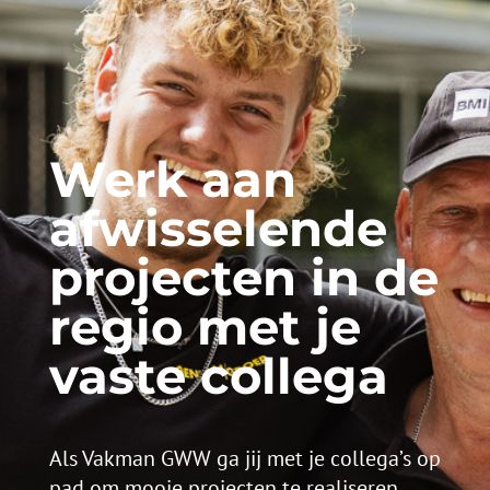
Werk aan
afwisselende
projecten in de
regio met je
vaste collega
Als Vakman GWW ga jij met je collega’s op
pad om mooie projecten te realiseren.