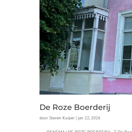
De Roze Boerderij
door
Steven Kuiper
|
jan 22, 2026
OENEMA | DE ROZE BOERDERIJ  De Roze Boerd