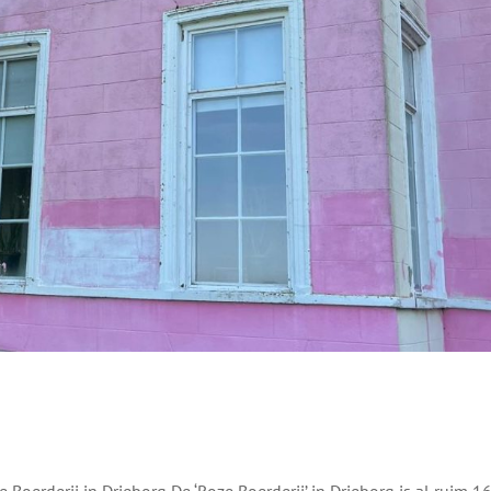
erij in Drieborg De ‘Roze Boerderij’ in Drieborg is al ruim 1