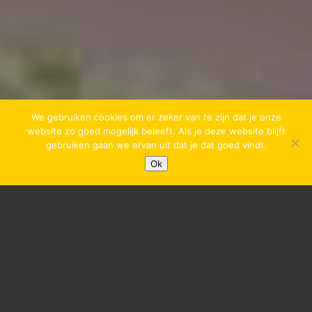
We gebruiken cookies om er zeker van te zijn dat je onze
website zo goed mogelijk beleeft. Als je deze website blijft
gebruiken gaan we ervan uit dat je dat goed vindt.
Ok

Renovatie en verbouw Kornoeljeflat
We zijn gestart met de werkzaamheden t.b.v. de