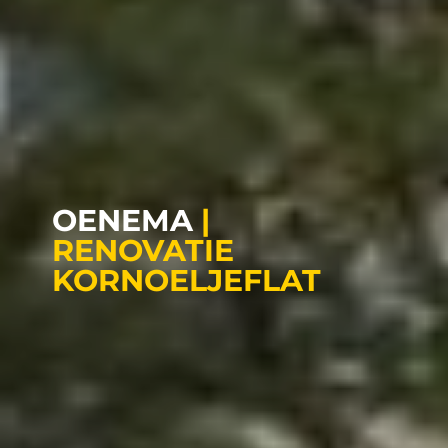
OENEMA
|
RENOVATIE
KORNOELJEFLAT