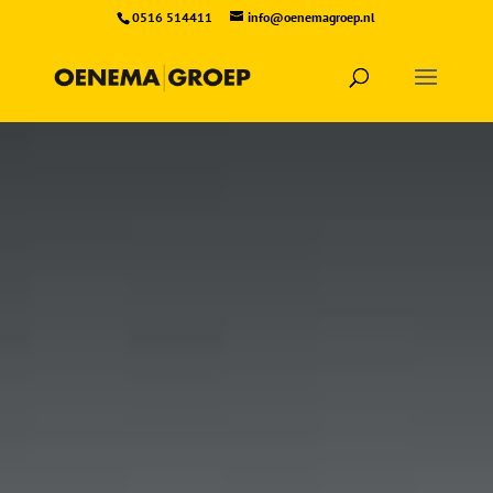
0516 514411
info@oenemagroep.nl